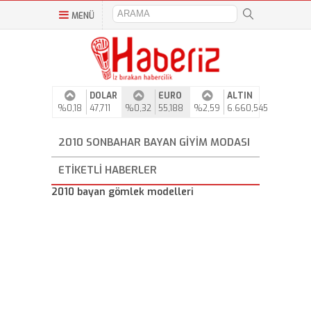
MENÜ
DOLAR
EURO
ALTIN
%0,18
47,711
%0,32
55,188
%2,59
6.660,545
2010 SONBAHAR BAYAN GIYIM MODASI
ETIKETLI HABERLER
2010 bayan gömlek modelleri