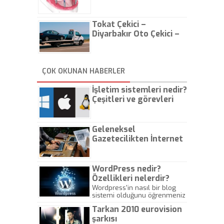
Tokat Çekici –
Diyarbakır Oto Çekici –
İstanbul Oto Çekici
ÇOK OKUNAN HABERLER
İşletim sistemleri nedir?
Çeşitleri ve görevleri
nelerdir?
Geleneksel
Gazetecilikten İnternet
Gazeteciliğine!
WordPress nedir?
Özellikleri nelerdir?
Wordpress'in nasıl bir blog
sistemi olduğunu öğrenmeniz
için hazırlanmış bir yazıdır.
Tarkan 2010 eurovision
şarkısı