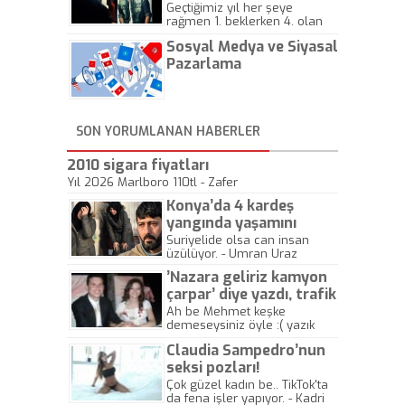
Geçtiğimiz yıl her şeye
rağmen 1. beklerken 4. olan
hadiseli Türkiye, sadece vücut
Sosyal Medya ve Siyasal
gösterisinin bu yarışmada
önemli olmadığını anlamıştır.
Pazarlama
Bu yıl Megastar Tarkan
geliyor, sahneye!
SON YORUMLANAN HABERLER
2010 sigara fiyatları
Yıl 2026 Marlboro 110tl - Zafer
Konya’da 4 kardeş
yangında yaşamını
yitirdi
Suriyelide olsa can insan
üzülüyor. - Umran Uraz
’Nazara geliriz kamyon
çarpar’ diye yazdı, trafik
kazasında öldü!
Ah be Mehmet keşke
demeseysiniz öyle :( yazık
canlara.... - Abdullah Kadir
Claudia Sampedro’nun
seksi pozları!
Çok güzel kadın be.. TikTok'ta
da fena işler yapıyor. - Kadri