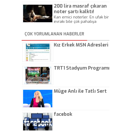
Beylik
200 lira masraf çıkaran
noter şartı kalktı!
Kan emici noterler. En ufak bir
evrakı bile çok pahalıya
yapıyorlar. Allah ellerine
düşürmesin. Çok paranızı
ÇOK YORUMLANAN HABERLER
kaptırıyorsunuz. - Kayhan
Gezenti
Kız Erkek MSN Adresleri
TRT1 Stadyum Programı
Müge Anlı ile Tatlı Sert
facebok