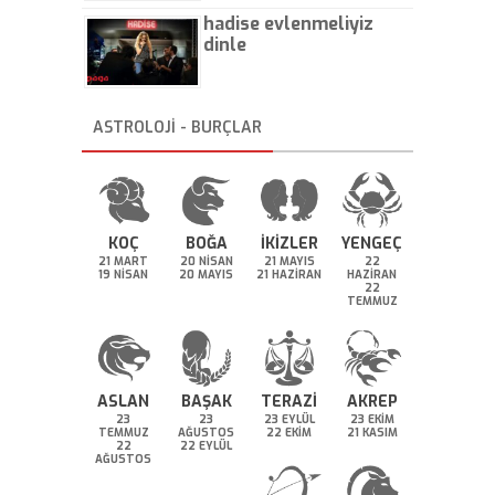
hadise evlenmeliyiz
dinle
ASTROLOJİ - BURÇLAR
KOÇ
BOĞA
İKİZLER
YENGEÇ
21 MART
20 NİSAN
21 MAYIS
22
19 NİSAN
20 MAYIS
21 HAZİRAN
HAZİRAN
22
TEMMUZ
ASLAN
BAŞAK
TERAZİ
AKREP
23
23
23 EYLÜL
23 EKİM
TEMMUZ
AĞUSTOS
22 EKİM
21 KASIM
22
22 EYLÜL
AĞUSTOS