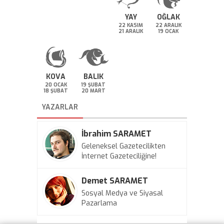
YAY
OĞLAK
22 KASIM
22 ARALIK
21 ARALIK
19 OCAK
KOVA
BALIK
20 OCAK
19 ŞUBAT
18 ŞUBAT
20 MART
YAZARLAR
İbrahim SARAMET
Geleneksel Gazetecilikten
İnternet Gazeteciliğine!
Demet SARAMET
Sosyal Medya ve Siyasal
Pazarlama