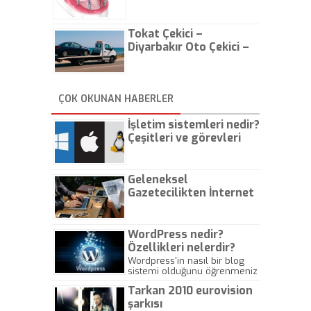
Tokat Çekici –
Diyarbakır Oto Çekici –
İstanbul Oto Çekici
ÇOK OKUNAN HABERLER
İşletim sistemleri nedir?
Çeşitleri ve görevleri
nelerdir?
Geleneksel
Gazetecilikten İnternet
Gazeteciliğine!
WordPress nedir?
Özellikleri nelerdir?
Wordpress'in nasıl bir blog
sistemi olduğunu öğrenmeniz
için hazırlanmış bir yazıdır.
Tarkan 2010 eurovision
şarkısı