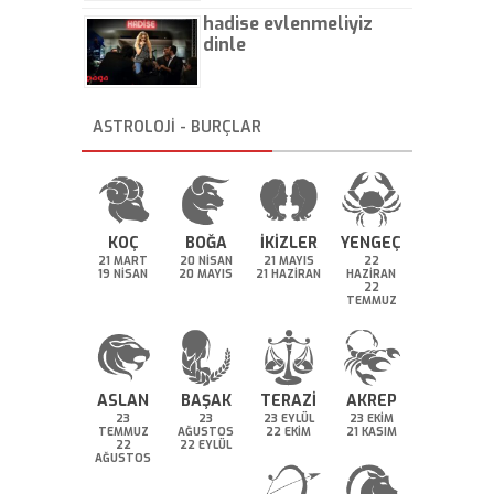
hadise evlenmeliyiz
dinle
ASTROLOJİ - BURÇLAR
KOÇ
BOĞA
İKİZLER
YENGEÇ
21 MART
20 NİSAN
21 MAYIS
22
19 NİSAN
20 MAYIS
21 HAZİRAN
HAZİRAN
22
TEMMUZ
ASLAN
BAŞAK
TERAZİ
AKREP
23
23
23 EYLÜL
23 EKİM
TEMMUZ
AĞUSTOS
22 EKİM
21 KASIM
22
22 EYLÜL
AĞUSTOS