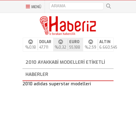
MENÜ
DOLAR
EURO
ALTIN
%0,18
47,711
%0,32
55,188
%2,59
6.660,545
2010 AYAKKABI MODELLERI ETIKETLI
HABERLER
2010 adidas superstar modelleri