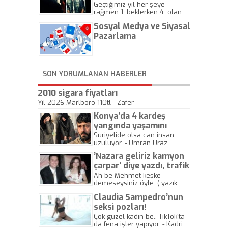
Geçtiğimiz yıl her şeye
rağmen 1. beklerken 4. olan
hadiseli Türkiye, sadece vücut
Sosyal Medya ve Siyasal
gösterisinin bu yarışmada
önemli olmadığını anlamıştır.
Pazarlama
Bu yıl Megastar Tarkan
geliyor, sahneye!
SON YORUMLANAN HABERLER
2010 sigara fiyatları
Yıl 2026 Marlboro 110tl - Zafer
Konya’da 4 kardeş
yangında yaşamını
yitirdi
Suriyelide olsa can insan
üzülüyor. - Umran Uraz
’Nazara geliriz kamyon
çarpar’ diye yazdı, trafik
kazasında öldü!
Ah be Mehmet keşke
demeseysiniz öyle :( yazık
canlara.... - Abdullah Kadir
Claudia Sampedro’nun
seksi pozları!
Çok güzel kadın be.. TikTok'ta
da fena işler yapıyor. - Kadri