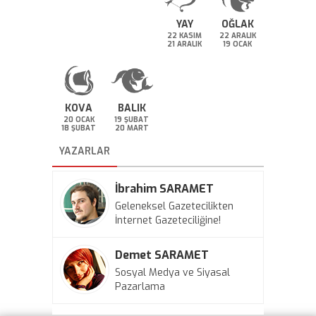
YAY
OĞLAK
22 KASIM
22 ARALIK
21 ARALIK
19 OCAK
KOVA
BALIK
20 OCAK
19 ŞUBAT
18 ŞUBAT
20 MART
YAZARLAR
İbrahim SARAMET
Geleneksel Gazetecilikten
İnternet Gazeteciliğine!
Demet SARAMET
Sosyal Medya ve Siyasal
Pazarlama