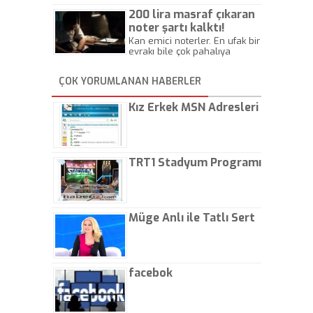
Beylik
200 lira masraf çıkaran
noter şartı kalktı!
Kan emici noterler. En ufak bir
evrakı bile çok pahalıya
yapıyorlar. Allah ellerine
düşürmesin. Çok paranızı
ÇOK YORUMLANAN HABERLER
kaptırıyorsunuz. - Kayhan
Gezenti
Kız Erkek MSN Adresleri
TRT1 Stadyum Programı
Müge Anlı ile Tatlı Sert
facebok