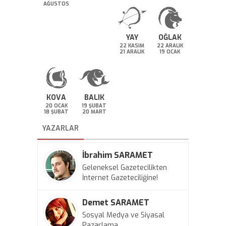
AĞUSTOS
YAY
OĞLAK
22 KASIM
22 ARALIK
21 ARALIK
19 OCAK
KOVA
BALIK
20 OCAK
19 ŞUBAT
18 ŞUBAT
20 MART
YAZARLAR
İbrahim SARAMET
Geleneksel Gazetecilikten
İnternet Gazeteciliğine!
Demet SARAMET
Sosyal Medya ve Siyasal
Pazarlama