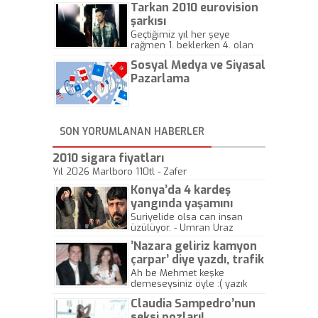
Tarkan 2010 eurovision
şarkısı
Geçtiğimiz yıl her şeye
rağmen 1. beklerken 4. olan
hadiseli Türkiye, sadece vücut
Sosyal Medya ve Siyasal
gösterisinin bu yarışmada
önemli olmadığını anlamıştır.
Pazarlama
Bu yıl Megastar Tarkan
geliyor, sahneye!
SON YORUMLANAN HABERLER
2010 sigara fiyatları
Yıl 2026 Marlboro 110tl - Zafer
Konya’da 4 kardeş
yangında yaşamını
yitirdi
Suriyelide olsa can insan
üzülüyor. - Umran Uraz
’Nazara geliriz kamyon
çarpar’ diye yazdı, trafik
kazasında öldü!
Ah be Mehmet keşke
demeseysiniz öyle :( yazık
canlara.... - Abdullah Kadir
Claudia Sampedro’nun
seksi pozları!