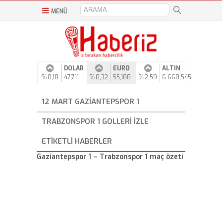
MENÜ
DOLAR
EURO
ALTIN
%0,18
47,711
%0,32
55,188
%2,59
6.660,545
12 MART GAZIANTEPSPOR 1
TRABZONSPOR 1 GOLLERI IZLE
ETIKETLI HABERLER
Gaziantepspor 1 – Trabzonspor 1 maç özeti