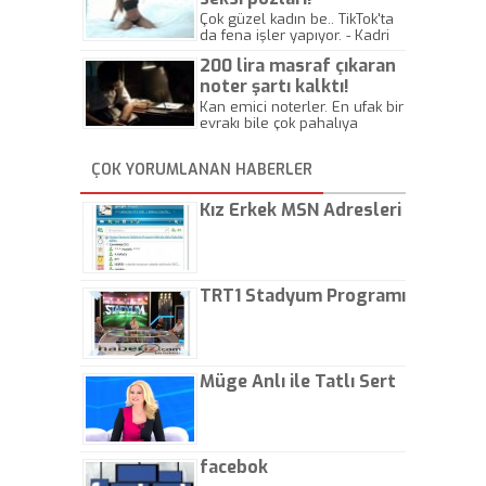
Çok güzel kadın be.. TikTok'ta
da fena işler yapıyor. - Kadri
Beylik
200 lira masraf çıkaran
noter şartı kalktı!
Kan emici noterler. En ufak bir
evrakı bile çok pahalıya
yapıyorlar. Allah ellerine
düşürmesin. Çok paranızı
ÇOK YORUMLANAN HABERLER
kaptırıyorsunuz. - Kayhan
Gezenti
Kız Erkek MSN Adresleri
TRT1 Stadyum Programı
Müge Anlı ile Tatlı Sert
facebok