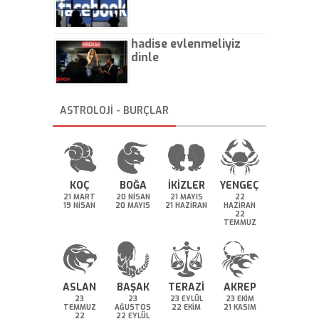
hadise evlenmeliyiz
dinle
ASTROLOJİ - BURÇLAR
KOÇ
BOĞA
İKİZLER
YENGEÇ
21 MART
20 NİSAN
21 MAYIS
22
19 NİSAN
20 MAYIS
21 HAZİRAN
HAZİRAN
22
TEMMUZ
ASLAN
BAŞAK
TERAZİ
AKREP
23
23
23 EYLÜL
23 EKİM
TEMMUZ
AĞUSTOS
22 EKİM
21 KASIM
22
22 EYLÜL