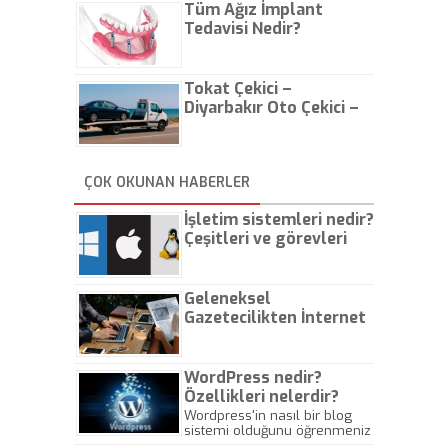
Tüm Ağız İmplant
Tedavisi Nedir?
Tokat Çekici –
Diyarbakır Oto Çekici –
İstanbul Oto Çekici
ÇOK OKUNAN HABERLER
İşletim sistemleri nedir?
Çeşitleri ve görevleri
nelerdir?
Geleneksel
Gazetecilikten İnternet
Gazeteciliğine!
WordPress nedir?
Özellikleri nelerdir?
Wordpress'in nasıl bir blog
sistemi olduğunu öğrenmeniz
için hazırlanmış bir yazıdır.