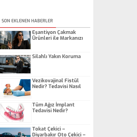
SON EKLENEN HABERLER
Eşantiyon Çakmak
Ürünleri ile Markanızı
Günlük Hayatta Öne
Çıkarın
Silahlı Yakın Koruma
Vezikovajinal Fistül
Nedir? Tedavisi Nasıl
Olur?
Tüm Ağız İmplant
Tedavisi Nedir?
Tokat Çekici –
Diyarbakır Oto Çekici –