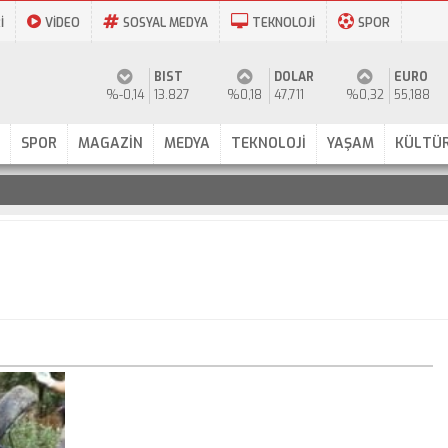
İ
VİDEO
SOSYAL MEDYA
TEKNOLOJİ
SPOR
BIST
DOLAR
EURO
%-0,14
13.827
%0,18
47,711
%0,32
55,188
SPOR
MAGAZİN
MEDYA
TEKNOLOJİ
YAŞAM
KÜLTÜR