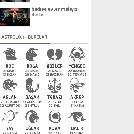
hadise evlenmeliyiz
dinle
ASTROLOJİ - BURÇLAR
KOÇ
BOĞA
İKİZLER
YENGEÇ
21 MART
20 NİSAN
21 MAYIS
22 HAZİRAN
19 NİSAN
20 MAYIS
21 HAZİRAN
22 TEMMUZ
ASLAN
BAŞAK
TERAZİ
AKREP
23 TEMMUZ
23 AĞUSTOS
23 EYLÜL
23 EKİM
22 AĞUSTOS
22 EYLÜL
22 EKİM
21 KASIM
YAY
OĞLAK
KOVA
BALIK
22 KASIM
22 ARALIK
20 OCAK
19 ŞUBAT