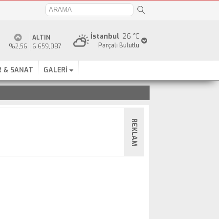
İstanbul
26 °C
ALTIN
Parçalı Bulutlu
%2,56
6.659,087
 & SANAT
GALERİ
REKLAM