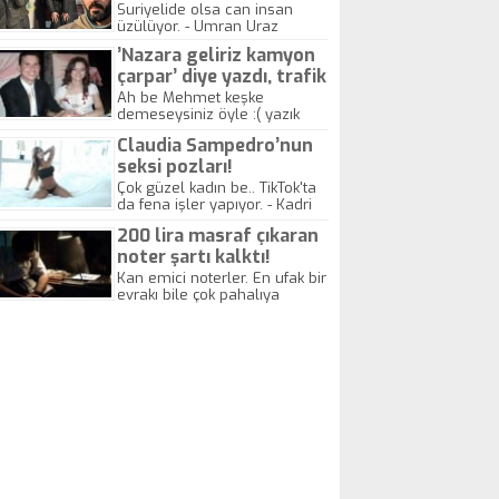
yitirdi
Suriyelide olsa can insan
üzülüyor. - Umran Uraz
’Nazara geliriz kamyon
çarpar’ diye yazdı, trafik
kazasında öldü!
Ah be Mehmet keşke
demeseysiniz öyle :( yazık
canlara.... - Abdullah Kadir
Claudia Sampedro’nun
seksi pozları!
Çok güzel kadın be.. TikTok'ta
da fena işler yapıyor. - Kadri
Beylik
200 lira masraf çıkaran
noter şartı kalktı!
Kan emici noterler. En ufak bir
evrakı bile çok pahalıya
yapıyorlar. Allah ellerine
düşürmesin. Çok paranızı
kaptırıyorsunuz. - Kayhan
Gezenti