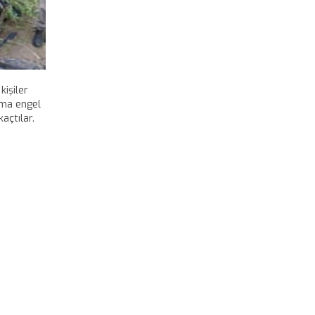
işiler
arma engel
açtılar.