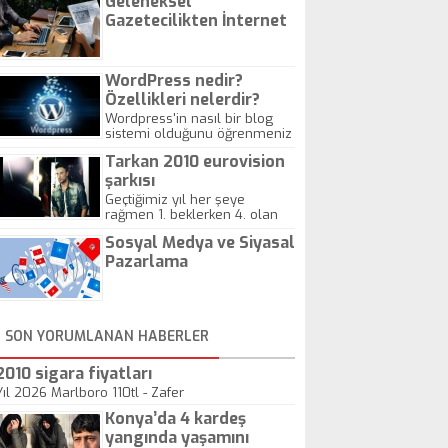
Geleneksel
Gazetecilikten İnternet
Gazeteciliğine!
WordPress nedir?
Özellikleri nelerdir?
Wordpress'in nasıl bir blog
sistemi olduğunu öğrenmeniz
için hazırlanmış bir yazıdır.
Tarkan 2010 eurovision
şarkısı
Geçtiğimiz yıl her şeye
rağmen 1. beklerken 4. olan
hadiseli Türkiye, sadece vücut
Sosyal Medya ve Siyasal
gösterisinin bu yarışmada
önemli olmadığını anlamıştır.
Pazarlama
Bu yıl Megastar Tarkan
geliyor, sahneye!
SON YORUMLANAN HABERLER
2010 sigara fiyatları
Yıl 2026 Marlboro 110tl - Zafer
Konya’da 4 kardeş
yangında yaşamını