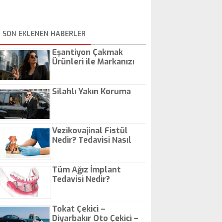
SON EKLENEN HABERLER
Eşantiyon Çakmak
Ürünleri ile Markanızı
Günlük Hayatta Öne
Çıkarın
Silahlı Yakın Koruma
Vezikovajinal Fistül
Nedir? Tedavisi Nasıl
Olur?
Tüm Ağız İmplant
Tedavisi Nedir?
Tokat Çekici –
Diyarbakır Oto Çekici –