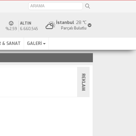
İstanbul
28 °C
ALTIN
Parçalı Bulutlu
%2,59
6.660,545
 & SANAT
GALERİ
REKLAM