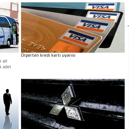
ve Sabiha Gökçen Uluslararası Havalimanı, 1 Nisan
2012 tarihi itibariyle de tüm iç hat uçuşlarında
uygulanacağını bildirdi.
Ürperten kredi kartı uyarısı
 ait
 4 adet