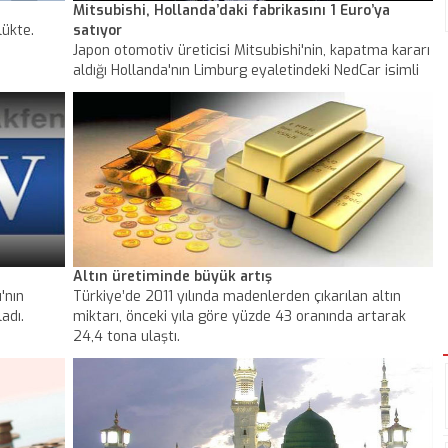
Mitsubishi, Hollanda’daki fabrikasını 1 Euro’ya
ükte.
satıyor
Japon otomotiv üreticisi Mitsubishi'nin, kapatma kararı
aldığı Hollanda'nın Limburg eyaletindeki NedCar isimli
fabrikasını 1 Euro sembolik değerle satmak istediği
bildirildi.
Altın üretiminde büyük artış
'nın
Türkiye’de 2011 yılında madenlerden çıkarılan altın
adı.
miktarı, önceki yıla göre yüzde 43 oranında artarak
24,4 tona ulaştı.