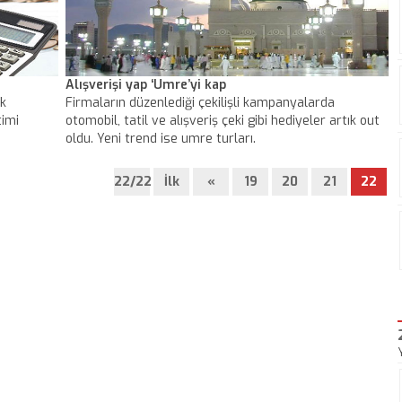
Alışverişi yap ‘Umre’yi kap
ük
Firmaların düzenlediği çekilişli kampanyalarda
timi
otomobil, tatil ve alışveriş çeki gibi hediyeler artık out
oldu. Yeni trend ise umre turları.
22/22
İlk
«
19
20
21
22