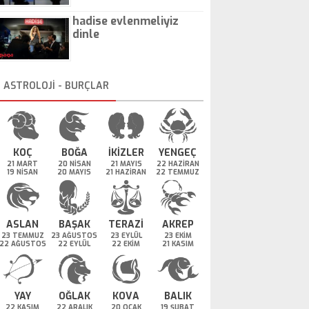
hadise evlenmeliyiz
dinle
ASTROLOJİ - BURÇLAR
KOÇ
BOĞA
İKİZLER
YENGEÇ
21 MART
20 NİSAN
21 MAYIS
22 HAZİRAN
19 NİSAN
20 MAYIS
21 HAZİRAN
22 TEMMUZ
ASLAN
BAŞAK
TERAZİ
AKREP
23 TEMMUZ
23 AĞUSTOS
23 EYLÜL
23 EKİM
22 AĞUSTOS
22 EYLÜL
22 EKİM
21 KASIM
YAY
OĞLAK
KOVA
BALIK
22 KASIM
22 ARALIK
20 OCAK
19 ŞUBAT