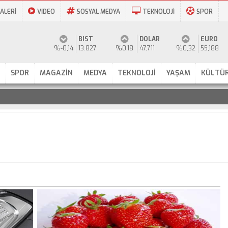
ALERİ
VİDEO
SOSYAL MEDYA
TEKNOLOJİ
SPOR
BIST
DOLAR
EURO
%-0,14
13.827
%0,18
47,711
%0,32
55,188
SPOR
MAGAZİN
MEDYA
TEKNOLOJİ
YAŞAM
KÜLTÜR