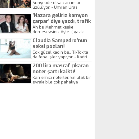
yitirdi
Suriyelide olsa can insan
üzülüyor. - Umran Uraz
’Nazara geliriz kamyon
çarpar’ diye yazdı, trafik
kazasında öldü!
Ah be Mehmet keşke
demeseysiniz öyle :( yazık
canlara.... - Abdullah Kadir
Claudia Sampedro’nun
seksi pozları!
Çok güzel kadın be.. TikTok'ta
da fena işler yapıyor. - Kadri
Beylik
200 lira masraf çıkaran
noter şartı kalktı!
Kan emici noterler. En ufak bir
evrakı bile çok pahalıya
yapıyorlar. Allah ellerine
düşürmesin. Çok paranızı
kaptırıyorsunuz. - Kayhan
Gezenti