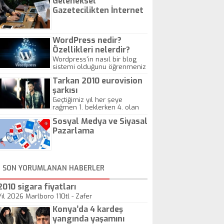
Geleneksel
Gazetecilikten İnternet
Gazeteciliğine!
WordPress nedir?
Özellikleri nelerdir?
Wordpress'in nasıl bir blog
sistemi olduğunu öğrenmeniz
için hazırlanmış bir yazıdır.
Tarkan 2010 eurovision
şarkısı
Geçtiğimiz yıl her şeye
rağmen 1. beklerken 4. olan
hadiseli Türkiye, sadece vücut
Sosyal Medya ve Siyasal
gösterisinin bu yarışmada
önemli olmadığını anlamıştır.
Pazarlama
Bu yıl Megastar Tarkan
geliyor, sahneye!
SON YORUMLANAN HABERLER
2010 sigara fiyatları
Yıl 2026 Marlboro 110tl - Zafer
Konya’da 4 kardeş
yangında yaşamını